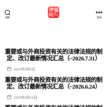
搜索
菜单
北
京
市
联
力
律
重要或与外商投资有关的法律法规的制
師
事
定、改订最新情况汇总（~2026.7.31）
務
所・
发
2026年8月6日
北
布
京
重要或与外商投资有关的法律法规的制
日
市
期
定、改订最新情况汇总（~2026.6.24）
联
力
发
2026年6月24日
律
布
师