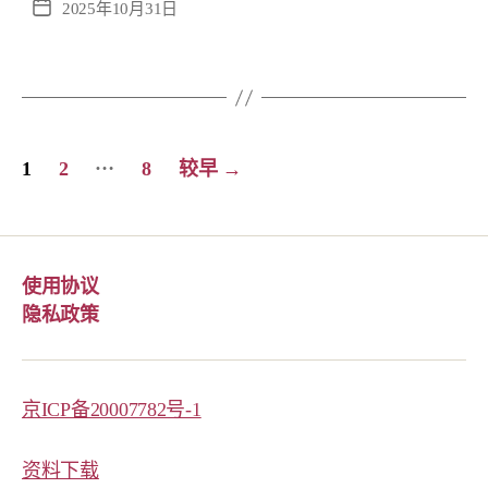
发
2025年10月31日
布
日
期
文
…
1
2
8
较早
→
章
分
页
使用协议
隐私政策
京ICP备20007782号-1
资料下载