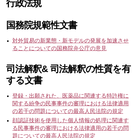
行政法規
事
务
所
国務院規範性文書
対外貿易の新業態・新モデルの発展を加速させ
ることについての国務院弁公庁の意見
司法解釈& 司法解釈の性質を有
する文書
登録・出願された、医薬品に関連する特許権に
関する紛争の民事事件の審理における法律適用
の若干の問題についての最高人民法院の規定
顔認証技術を使用した個人情報の処理に関連す
る民事事件の審理における法律適用の若干の問
題についての最高人民法院の規定