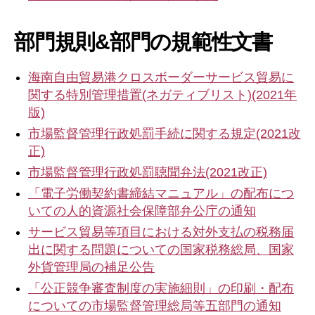
部門規則&部門の規範性文書
海南自由貿易港クロスボーダーサービス貿易に
関する特別管理措置(ネガティブリスト)(2021年
版)
市場監督管理行政処罰手続に関する規定(2021改
正)
市場監督管理行政処罰聴聞弁法(2021改正)
「電子労働契約書締結マニュアル」の配布につ
いての人的資源社会保障部弁公庁の通知
サービス貿易等項目における対外支払の税務届
出に関する問題についての国家税務総局、国家
外貨管理局の補足公告
「公正競争審査制度の実施細則」の印刷・配布
についての市場監督管理総局等五部門の通知