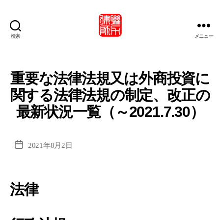
検索
メニュー
北
京
市
联
重要な法律法規又は外商投資に
力
関する法律法規の制定、改正の
律
師
最新状況一覧（～2021.7.30）
事
務
所・
投
2021年8月2日
北
稿
京
日
市
联
法律
力
律
师