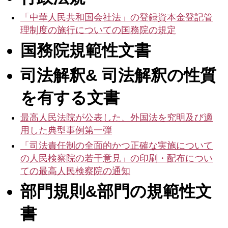
事
务
「中華人民共和国会社法」の登録資本金登記管
所
理制度の施行についての国務院の規定
国務院規範性文書
司法解釈& 司法解釈の性質
を有する文書
最高人民法院が公表した、外国法を究明及び適
用した典型事例第一弾
「司法責任制の全面的かつ正確な実施について
の人民検察院の若干意見」の印刷・配布につい
ての最高人民検察院の通知
部門規則&部門の規範性文
書