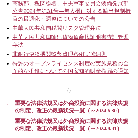
商務部、税関総署、中央軍事委員会装備発展部
公告2024年第31号—無人機に対する輸出規制措
置の最適化・調整についての公告
中華人民共和国税関リスク管理弁法
中華人民共和国輸出貨物原産地証明書査証管理
弁法
非銀行決済機関監督管理条例実施細則
特許のオープンライセンス制度の実施業務の全
面的な推進についての国家知的財産権局の通知
←
重要な法律法規又は外商投資に関する法律法規
の制定、改正の最新状況一覧（～2024.6.30）
→
重要な法律法規又は外商投資に関する法律法規
の制定、改正の最新状況一覧（～2024.8.31）