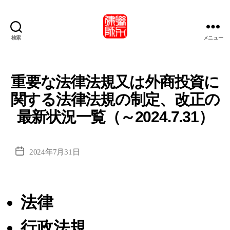
検索
メニュー
北
京
市
联
重要な法律法規又は外商投資に
力
関する法律法規の制定、改正の
律
師
最新状況一覧（～2024.7.31）
事
務
所・
投
2024年7月31日
北
稿
京
日
市
联
法律
力
律
行政法規
师