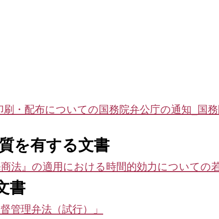
の印刷・配布についての国務院弁公庁の通知_国
性質を有する文書
海商法』の適用における時間的効力についての
文書
監督管理弁法（試行）」