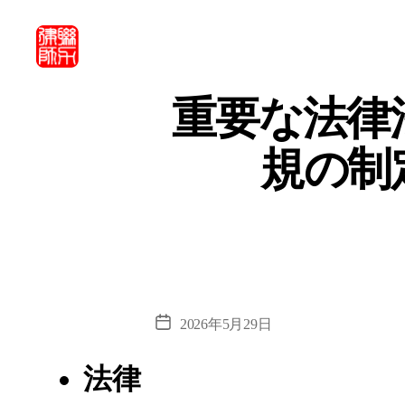
北
京
重要な法律
市
联
規の制
力
律
師
事
務
所・
北
京
市
投
2026年5月29日
联
稿
力
日
法律
律
师