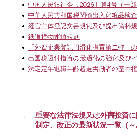
中国人民銀行令〔2026〕第4号（
中華人民共和国税関輸出入化粧品検査
経営主体登記文書規範及び提出資料規
鉄道貨物運輸規則
「外資企業登記円滑化措置第二弾」
出国税還付措置の最適化の強化及び
法定定年退職年齢超過労働者の基本権
←
重要な法律法規又は外商投資に
制定、改正の最新状況一覧（～2026