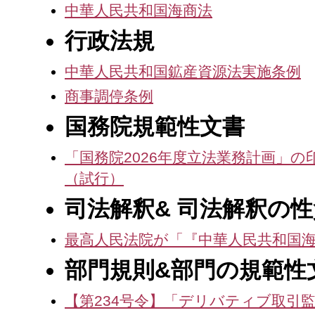
事
中華人民共和国海商法
务
行政法規
所
中華人民共和国鉱産資源法実施条例
商事調停条例
国務院規範性文書
「国務院2026年度立法業務計画」
（試行）
司法解釈& 司法解釈の
最高人民法院が「『中華人民共和国
部門規則&部門の規範性
【第234号令】「デリバティブ取引