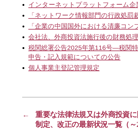
インターネットプラットフォーム企
「ネットワーク情報部門の行政処罰
「企業の中国国外における清廉コン
会社法、外商投資法施行後の財務処
税関総署公告2025年第116号—
申告・記入規範についての公告
個人事業主登記管理規定
←
重要な法律法規又は外商投資に
制定、改正の最新状況一覧（～2025