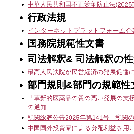
事
中華人民共和国不正競争防止法(2025
务
行政法規
所
インターネットプラットフォーム企
国務院規範性文書
司法解釈& 司法解釈の
最高人民法院が民営経済の発展促進に
部門規則&部門の規範性
「革新的医薬品の質の高い発展の支
の通知
税関総署公告2025年第141号—
中国国外投資家による分配利益を用