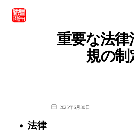
北
京
重要な法律
市
联
規の制
力
律
師
事
務
所・
北
京
市
投
2025年6月30日
联
稿
力
日
法律
律
师