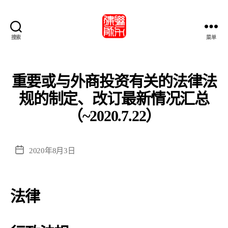
搜索
菜单
北
京
市
联
重要或与外商投资有关的法律法
力
规的制定、改订最新情况汇总
律
師
（~2020.7.22）
事
務
所・
发
2020年8月3日
北
布
京
日
市
期
联
法律
力
律
师