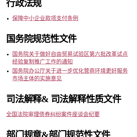
行政法规
事
务
所
保障中小企业款项支付条例
国务院规范性文件
国务院关于做好自由贸易试验区第六批改革试点
经验复制推广工作的通知
国务院办公厅关于进一步优化营商环境更好服务
市场主体的实施意见
司法解释& 司法解释性质文件
全国法院审理债券纠纷案件座谈会纪要
部门规章&部门规范性文件