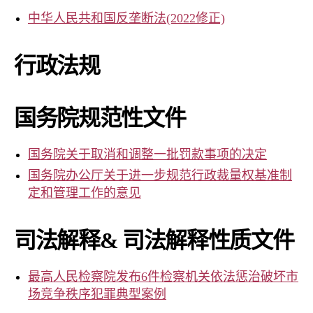
事
中华人民共和国反垄断法(2022修正)
务
所
行政法规
国务院规范性文件
国务院关于取消和调整一批罚款事项的决定
国务院办公厅关于进一步规范行政裁量权基准制
定和管理工作的意见
司法解释& 司法解释性质文件
最高人民检察院发布6件检察机关依法惩治破坏市
场竞争秩序犯罪典型案例