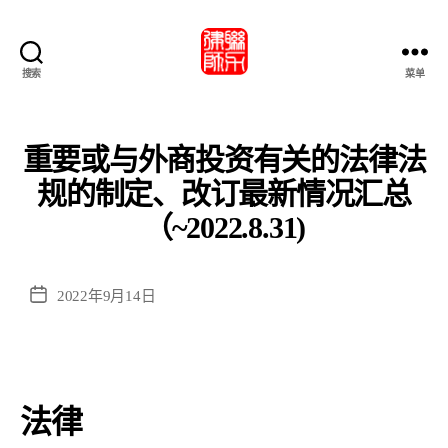
搜索
菜单
北
京
市
联
重要或与外商投资有关的法律法
力
规的制定、改订最新情况汇总
律
師
（~2022.8.31)
事
務
所・
发
2022年9月14日
北
布
京
日
市
期
联
力
法律
律
师