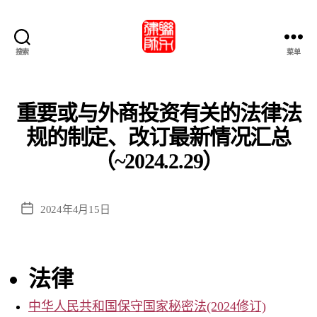
搜索
菜单
北
京
市
联
重要或与外商投资有关的法律法
力
规的制定、改订最新情况汇总
律
師
（~2024.2.29）
事
務
所・
发
2024年4月15日
北
布
京
日
市
期
联
法律
力
律
中华人民共和国保守国家秘密法(2024修订)
师