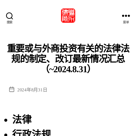
搜索
菜单
北
京
市
联
重要或与外商投资有关的法律法
力
规的制定、改订最新情况汇总
律
師
（~2024.8.31）
事
務
所・
发
2024年8月31日
北
布
京
日
市
期
联
法律
力
律
行政法规
师