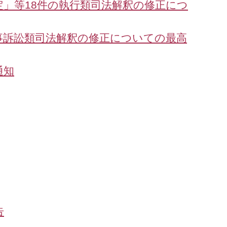
」等18件の執行類司法解釈の修正につ
事訴訟類司法解釈の修正についての最高
通知
告