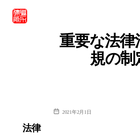
北
京
重要な法律
市
联
規の制
力
律
師
事
務
所・
北
京
市
投
2021年2月1日
联
稿
力
法律
日
律
师