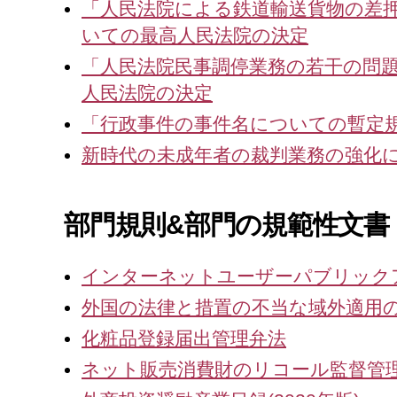
「人民法院による鉄道輸送貨物の差
いての最高人民法院の決定
「人民法院民事調停業務の若干の問
人民法院の決定
「行政事件の事件名についての暫定
新時代の未成年者の裁判業務の強化
部門規則&
部門の規範性文書
インターネットユーザーパブリックア
外国の法律と措置の不当な域外適用
化粧品登録届出管理弁法
ネット販売消費財のリコール監督管