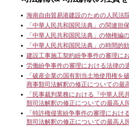
海南自由貿易港建設のための人民法
「中華人民共和国民法典」の関連担
「中華人民共和国民法典」の物権編の
「中華人民共和国民法典」の時間的
建設工事施工契約紛争事件の審理にお
労働紛争事件の審理における法律の適
「破産企業の国有割当土地使用権を
商事類司法解釈の修正についての最
「民事裁判業務における『中華人民共
類司法解釈の修正についての最高人
「特許権侵害紛争事件の審理におけ
類司法解釈の修正についての最高人