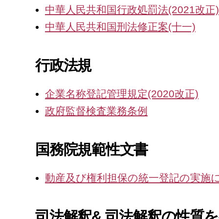
事
中華人民共和国行政処罰法(2021改正)
务
中華人民共和国刑法修正案(十一)
所
行政法規
企業名称登記管理規定(2020改正)
政府監督検査業務条例
国務院規範性文書
動産及び権利担保の統一登記の実施
司法解釈&
司法解釈の性質を