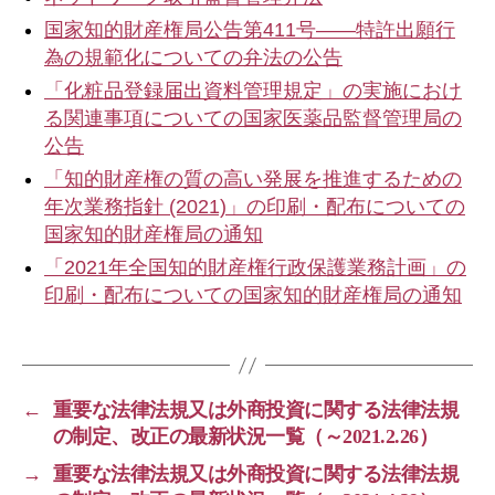
国家知的財産権局公告第411号――特許出願行
為の規範化についての弁法の公告
「化粧品登録届出資料管理規定」の実施におけ
る関連事項についての国家医薬品監督管理局の
公告
「知的財産権の質の高い発展を推進するための
年次業務指針 (2021)」の印刷・配布についての
国家知的財産権局の通知
「2021年全国知的財産権行政保護業務計画」の
印刷・配布についての国家知的財産権局の通知
←
重要な法律法規又は外商投資に関する法律法規
の制定、改正の最新状況一覧（～2021.2.26）
→
重要な法律法規又は外商投資に関する法律法規