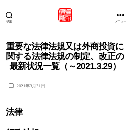
検索
メニュー
北
京
市
联
重要な法律法規又は外商投資に
力
関する法律法規の制定、改正の
律
師
最新状況一覧（～2021.3.29）
事
務
所・
投
2021年3月31日
北
稿
京
日
市
联
法律
力
律
师