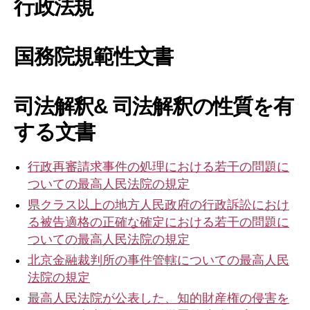
行政法規
事
务
所
国務院規範性文書
司法解釈& 司法解釈の性質を有
する文書
行政再審請求事件の処理における若干の問題に
ついての最高人民法院の規定
県クラス以上の地方人民政府の行政訴訟におけ
る被告適格の正確な確定における若干の問題に
ついての最高人民法院の規定
北京金融裁判所の事件管轄についての最高人民
法院の規定
最高人民法院が公表した、知的財産権の侵害を