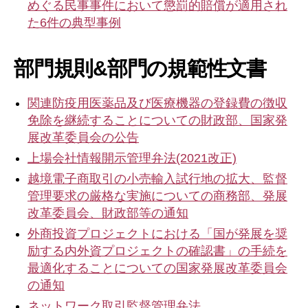
めぐる民事事件において懲罰的賠償が適用され
た6件の典型事例
部門規則&部門の規範性文書
関連防疫用医薬品及び医療機器の登録費の徴収
免除を継続することについての財政部、国家発
展改革委員会の公告
上場会社情報開示管理弁法(2021改正)
越境電子商取引の小売輸入試行地の拡大、監督
管理要求の厳格な実施についての商務部、発展
改革委員会、財政部等の通知
外商投資プロジェクトにおける「国が発展を奨
励する内外資プロジェクトの確認書」の手続を
最適化することについての国家発展改革委員会
の通知
ネットワーク取引監督管理弁法