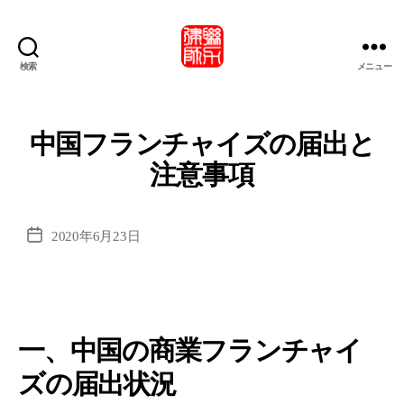
検索
メニュー
北
京
市
联
中国フランチャイズの届出と
力
注意事項
律
師
事
務
投
2020年6月23日
所・
稿
北
日
京
市
联
一、中国の商業フランチャイ
力
律
ズの届出状況
师