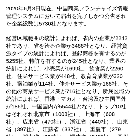
事
2020年6月3日現在、中国商業フランチャイズ情報
务
管理システムにおいて届出を完了しかつ公告され
所
た企業総数は5730社となります。
経営区域範囲の統計によれば、省内の企業が2242
社であり、省を跨る企業が3488社となり、経営資
源タイプの統計によれば、登録商標を有するのが
5255社、特許を有するのが245社となり、業界の
統計によれば、小売業が1699社、飲食業が2260
社、住民サービス業が448社、教育育成業が320
社、宿泊業が114社、仲介サービス業が168社、そ
の他の商業サービス業が716社となり、所属区域の
統計によれば、香港・マカオ・台湾及び中国国外
が186社、中国国内が5544社となり、トップ10社
はそれぞれ北京市（1008社）、上海市（608
社）、広東省（470社）、浙江省（440社）、山東
省（397社）、江蘇省（337社）、重慶市（279