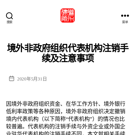
搜索
菜单
北
京
市
联
境外非政府组织代表机构注销手
力
续及注意事项
律
師
事
務
发
2020年5月31日
所・
布
北
日
京
期
因境外非政府组织资金、在华工作方针、境外银行
市
低利率政策等各种原因，境外非政府组织决定撤销
联
力
境内代表机构（以下简称“代表机构”）的情况也比
律
较普遍。代表机构的注销手续与外资企业或外国企
师
业驻华代表机构的注销手续不同，本文就相关手续