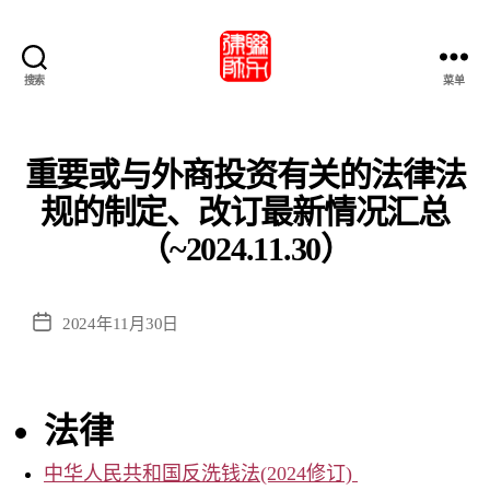
搜索
菜单
北
京
市
联
重要或与外商投资有关的法律法
力
规的制定、改订最新情况汇总
律
師
（~2024.11.30）
事
務
所・
发
2024年11月30日
北
布
京
日
市
期
联
法律
力
律
中华人民共和国反洗钱法(2024修订)
师