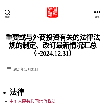
搜索
菜单
北
京
市
联
重要或与外商投资有关的法律法
力
规的制定、改订最新情况汇总
律
師
（~2024.12.31）
事
務
所・
发
2024年12月31日
北
布
京
日
市
期
联
法律
力
律
中华人民共和国增值税法
师